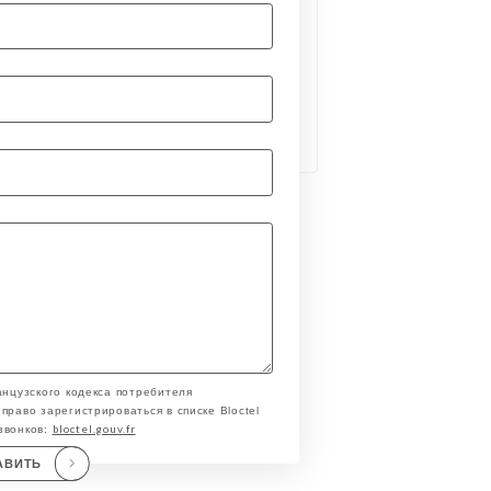
анцузского кодекса потребителя
право зарегистрироваться в списке Bloctel
bloctel.gouv.fr
звонков:
АВИТЬ