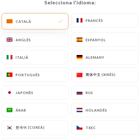
Selecciona l’idioma:
Selecciona l’idioma:
CA
MENÚ
FRANCÈS
FRANCÈS
CATALÀ
CATALÀ
ANGLÈS
ANGLÈS
ESPANYOL
ESPANYOL
/
INICI
CONTACTAR
ITALIÀ
ITALIÀ
ALEMANY
ALEMANY
Contactar
简体中文 (XINÈS)
简体中文 (XINÈS)
PORTUGUÈS
PORTUGUÈS
JAPONÈS
JAPONÈS
RUS
RUS
ÀRAB
ÀRAB
HOLANDÈS
HOLANDÈS
Best of india
한국어 (COREÀ)
한국어 (COREÀ)
TXEC
TXEC