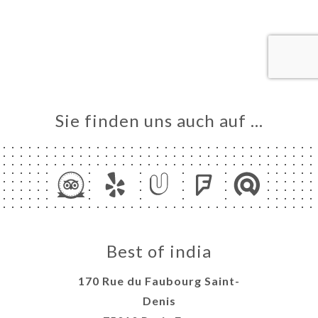
ART
VIEREN
LLUNG
ERIE
RTUNG
NÜ
Sie finden uns auch auf …
TAKT
Best of india
170 Rue du Faubourg Saint-
Denis