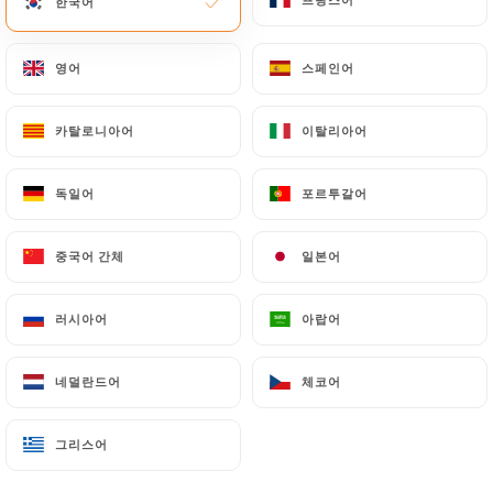
한국어
한국어
메뉴
KO
영어
영어
스페인어
스페인어
카탈로니아어
카탈로니아어
이탈리아어
이탈리아어
독일어
독일어
포르투갈어
포르투갈어
/
홈
갤러리
갤러리
중국어 간체
중국어 간체
일본어
일본어
러시아어
러시아어
아랍어
아랍어
네덜란드어
네덜란드어
체코어
체코어
그리스어
그리스어