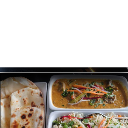
문
기
러
뷰
뉴
락